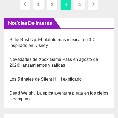
Paginación
1
2
3
4
de
Noticias De Interés
entradas
Billie Bust-Up: El plataformas musical en 3D
inspirado en Disney
Novedades de Xbox Game Pass en agosto de
2026: lanzamientos y salidas
Los 5 finales de Silent Hill f explicado
Dead Weight: La épica aventura pirata en los cielos
steampunk