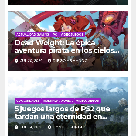
ACTUALIDAD GAMING
PC
VIDEOJUEGOS
Dead Weight: La épica
aventura pirata en los cielos
steampunk
JUL 20, 2026
DIEGO ARMANDO
CURIOSIDADES
MULTIPLATAFORMA
VIDEOJUEGOS
5 juegos largos de PS2 que
tardan una eternidad en
completarse
JUL 14, 2026
DANIEL BORGES