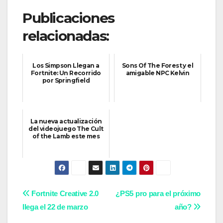
Publicaciones
relacionadas:
Los Simpson Llegan a
Sons Of The Forest y el
Fortnite: Un Recorrido
amigable NPC Kelvin
por Springfield
La nueva actualización
del videojuego The Cult
of the Lamb este mes
Navegación
Fortnite Creative 2.0
¿PS5 pro para el próximo
llega el 22 de marzo
año?
de