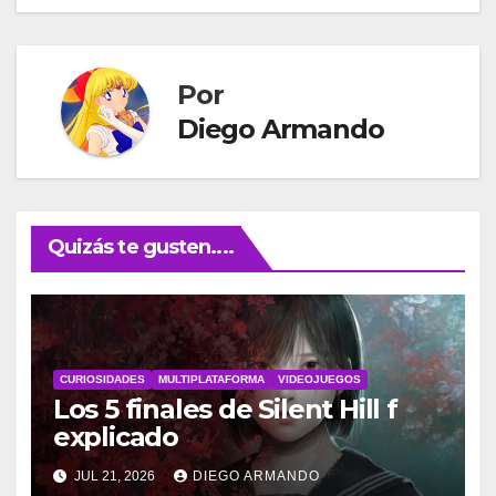
entradas
Por
Diego Armando
Quizás te gusten....
CURIOSIDADES
MULTIPLATAFORMA
VIDEOJUEGOS
Los 5 finales de Silent Hill f
explicado
JUL 21, 2026
DIEGO ARMANDO