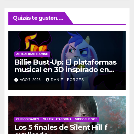
Quizás te gusten....
ACTUALIDAD GAMING
Billie Bust-Up: El plataformas
musical en 3D inspirado en
Disney
AGO 7, 2026
DANIEL BORGES
CURIOSIDADES
MULTIPLATAFORMA
VIDEOJUEGOS
Los 5 finales de Silent Hill f