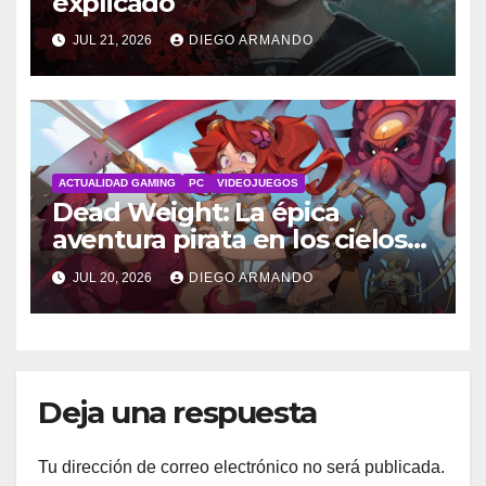
explicado
JUL 21, 2026
DIEGO ARMANDO
ACTUALIDAD GAMING
PC
VIDEOJUEGOS
Dead Weight: La épica
aventura pirata en los cielos
steampunk
JUL 20, 2026
DIEGO ARMANDO
Deja una respuesta
Tu dirección de correo electrónico no será publicada.