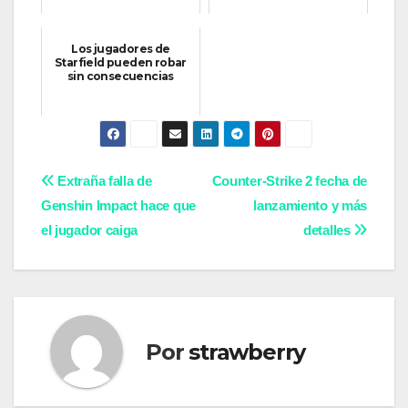
Los jugadores de
Starfield pueden robar
sin consecuencias
Navegación
Extraña falla de
Counter-Strike 2 fecha de
Genshin Impact hace que
lanzamiento y más
de
el jugador caiga
detalles
entradas
Por
strawberry