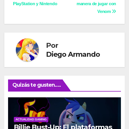
de
PlayStation y Nintendo
manera de jugar con
entradas
Venom
Por
Diego Armando
Quizás te gusten....
ACTUALIDAD GAMING
Billie Bust-Up: El plataformas