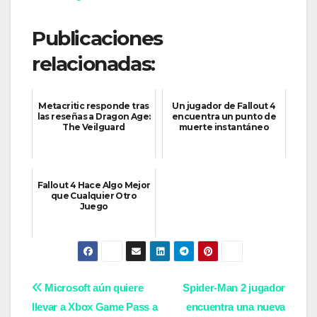
Publicaciones
relacionadas:
Metacritic responde tras
Un jugador de Fallout 4
las reseñas a Dragon Age:
encuentra un punto de
The Veilguard
muerte instantáneo
Fallout 4 Hace Algo Mejor
que Cualquier Otro
Juego
Navegación
Microsoft aún quiere
Spider-Man 2 jugador
llevar a Xbox Game Pass a
encuentra una nueva