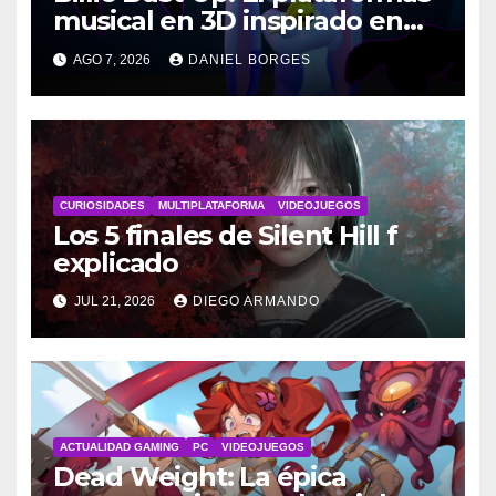
musical en 3D inspirado en
Disney
AGO 7, 2026
DANIEL BORGES
CURIOSIDADES
MULTIPLATAFORMA
VIDEOJUEGOS
Los 5 finales de Silent Hill f
explicado
JUL 21, 2026
DIEGO ARMANDO
ACTUALIDAD GAMING
PC
VIDEOJUEGOS
Dead Weight: La épica