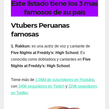
Este listado tiene los 3 mas
famosos de su país
Vtubers Peruanas
famosas
1. Rakkun:
es una actriz de voz y cantante de
Five Nights at Freddy’s: High School
. Es
conocida como dobladora y cantantes en
Five
Nights at Freddy’s: High School
.
Tiene más de
1.06M de suscriptores en Youtube
,
con
349k seguidores en Twitch
y
329k seguidores
en Twitter
.