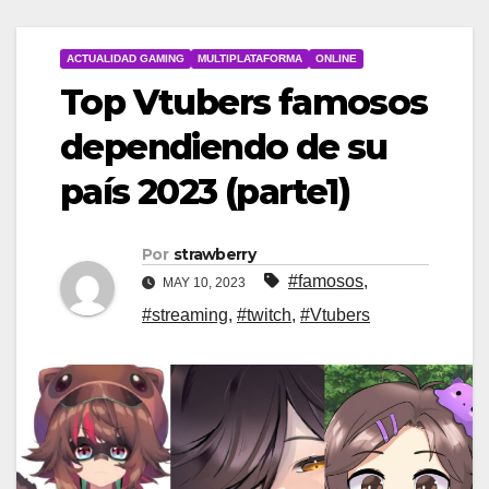
ACTUALIDAD GAMING
MULTIPLATAFORMA
ONLINE
Top Vtubers famosos
dependiendo de su
país 2023 (parte1)
Por
strawberry
#famosos
,
MAY 10, 2023
#streaming
,
#twitch
,
#Vtubers