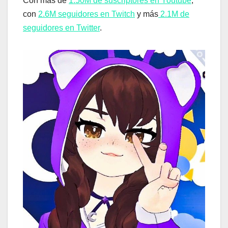
Con más de
1.50M de suscriptores en Youtube
,
con
2.6M seguidores en Twitch
y más
2.1M de
seguidores en Twitter
.