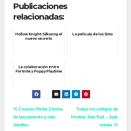
Publicaciones
relacionadas:
Hollow Knight: Silksong el
La película de los Sims
nuevo secreto
La colaboración entre
Fortnite y Poppy Playtime
Navegación
Counter-Strike 2 fecha
Todos los códigos de
de lanzamiento y más
Honkai: Star Rail – Jade
de
detalles
estelar