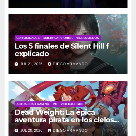
CURIOSIDADES
MULTIPLATAFORMA
VIDEOJUEGOS
Los 5 finales de Silent Hill f
explicado
JUL 21, 2026
DIEGO ARMANDO
ACTUALIDAD GAMING
PC
VIDEOJUEGOS
Dead Weight: La épica
aventura pirata en los cielos
steampunk
JUL 20, 2026
DIEGO ARMANDO