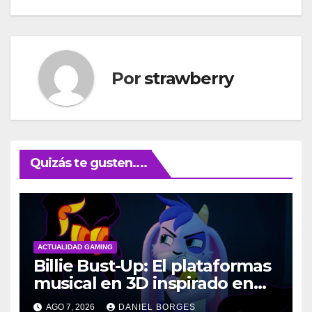
entradas
Por
strawberry
Quizás te gusten....
ACTUALIDAD GAMING
Billie Bust-Up: El plataformas
musical en 3D inspirado en
Disney
AGO 7, 2026
DANIEL BORGES