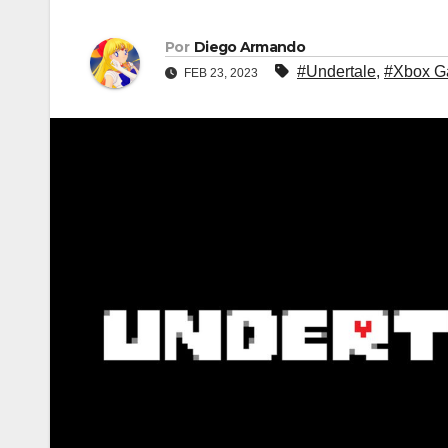
Por
Diego Armando
#Undertale
,
#Xbox G
FEB 23, 2023