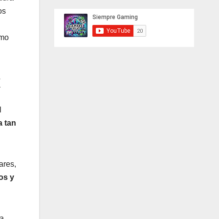
os
omo
l
a tan
ares,
os y
sa