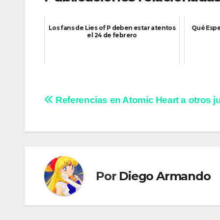
Los fans de Lies of P deben estar atentos
Qué Espe
el 24 de febrero
Navegación
Referencias en Atomic Heart a otros 
de
entradas
Por
Diego Armando