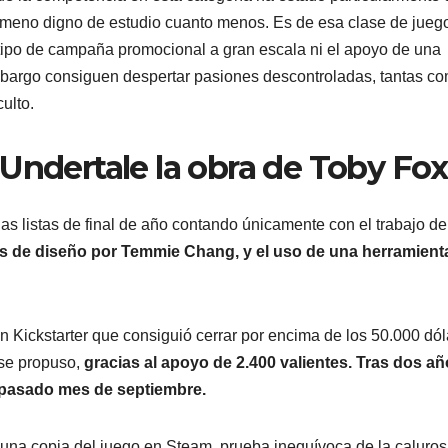
ómeno digno de estudio cuanto menos. Es de esa clase de jueg
 tipo de campaña promocional a gran escala ni el apoyo de una
mbargo consiguen despertar pasiones descontroladas, tantas c
ulto.
Undertale la obra de Toby Fox
 listas de final de año contando únicamente con el trabajo de
 de diseño por Temmie Chang, y el uso de una herramient
Kickstarter que consiguió cerrar por encima de los 50.000 dól
 se propuso,
gracias al apoyo de 2.400 valientes. Tras dos añ
l pasado mes de septiembre.
una copia del juego en Steam, prueba inequívoca de la caluro