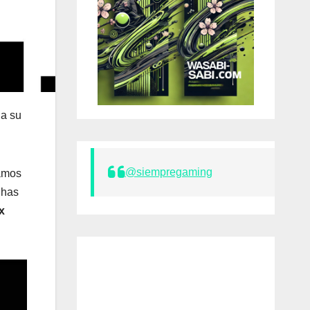
 a su
@siempregaming
pamos
 has
x