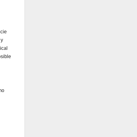
icie
 y
ical
sible
mo