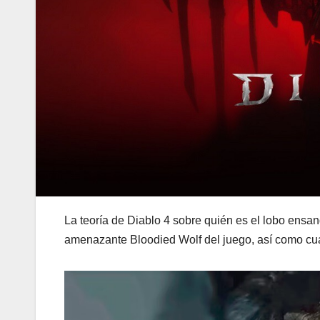
La teoría de Diablo 4 sobre quién es el lobo ensan
amenazante Bloodied Wolf del juego, así como cuá