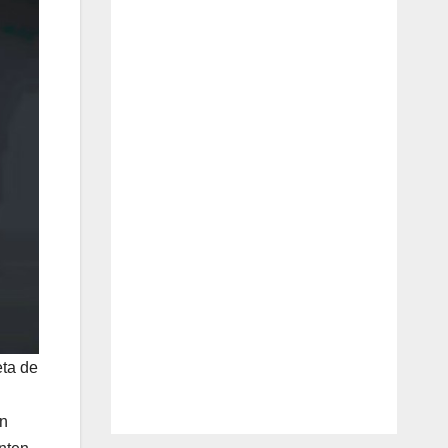
eta de
en