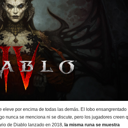
se eleve por encima de todas las demás. El lobo ensangrentado
go nunca se menciona ni se discute, pero los jugadores creen 
iario de Diablo lanzado en 2018,
la misma runa se muestra