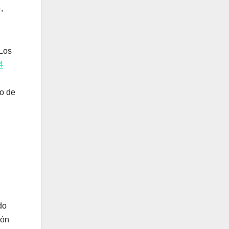
,
 Los
4
go de
do
ión