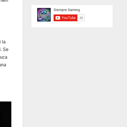
nten
 la
d. Se
ruca
 una