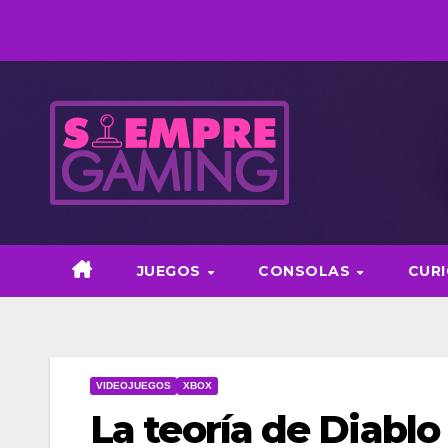
Saltar
al
contenido
JUEGOS
CONSOLAS
CUR
VIDEOJUEGOS
XBOX
La teoría de Diablo