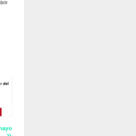
brir
r del
 mayo