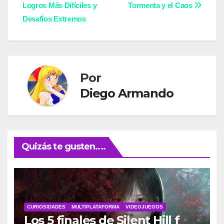
Logros Más Difíciles y
Tormenta y el Caos
de
Desafíos Extremos
entradas
Por
Diego Armando
Quizás te gusten....
CURIOSIDADES
MULTIPLATAFORMA
VIDEOJUEGOS
Los 5 finales de Silent Hill f