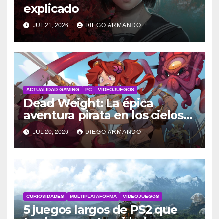
explicado
JUL 21, 2026
DIEGO ARMANDO
ACTUALIDAD GAMING
PC
VIDEOJUEGOS
Dead Weight: La épica
aventura pirata en los cielos
steampunk
JUL 20, 2026
DIEGO ARMANDO
CURIOSIDADES
MULTIPLATAFORMA
VIDEOJUEGOS
5 juegos largos de PS2 que