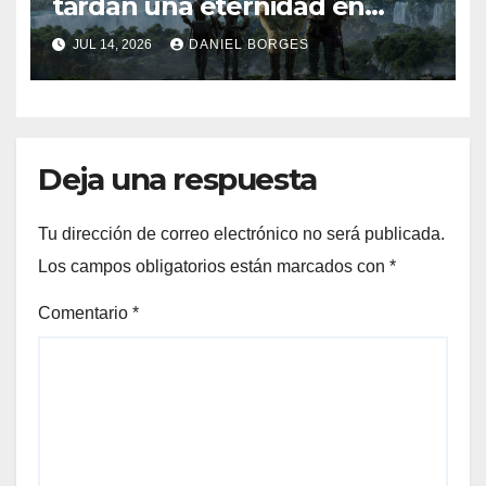
tardan una eternidad en
completarse
JUL 14, 2026
DANIEL BORGES
Deja una respuesta
Tu dirección de correo electrónico no será publicada.
Los campos obligatorios están marcados con
*
Comentario
*