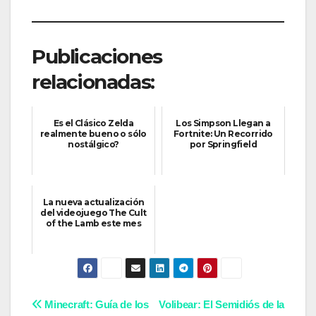
Publicaciones
relacionadas:
Es el Clásico Zelda
Los Simpson Llegan a
realmente bueno o sólo
Fortnite: Un Recorrido
nostálgico?
por Springfield
La nueva actualización
del videojuego The Cult
of the Lamb este mes
Navegación
Minecraft: Guía de los
Volibear: El Semidiós de la