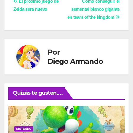
Navegación
El próximo juego de
Cómo conseguir el
Zelda sera nuevo
semental blanco gigante
de
en tears of the kingdom
entradas
Por
Diego Armando
Quizás te gusten....
NINTENDO