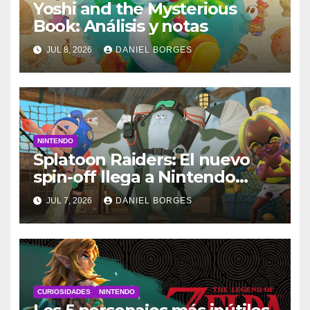
Yoshi and the Mysterious
Book: Análisis y notas
JUL 8, 2026
DANIEL BORGES
NINTENDO
Splatoon Raiders: El nuevo
spin-off llega a Nintendo
Switch 2
JUL 7, 2026
DANIEL BORGES
CURIOSIDADES
NINTENDO