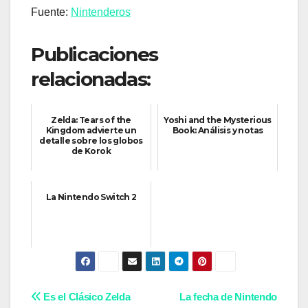
Fuente:
Nintenderos
Publicaciones
relacionadas:
Zelda: Tears of the
Yoshi and the Mysterious
Kingdom advierte un
Book: Análisis y notas
detalle sobre los globos
de Korok
La Nintendo Switch 2
Navegación
Es el Clásico Zelda
La fecha de Nintendo