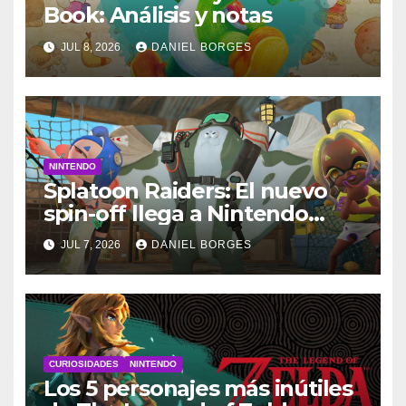
Book: Análisis y notas
JUL 8, 2026
DANIEL BORGES
NINTENDO
Splatoon Raiders: El nuevo
spin-off llega a Nintendo
Switch 2
JUL 7, 2026
DANIEL BORGES
CURIOSIDADES
NINTENDO
Los 5 personajes más inútiles