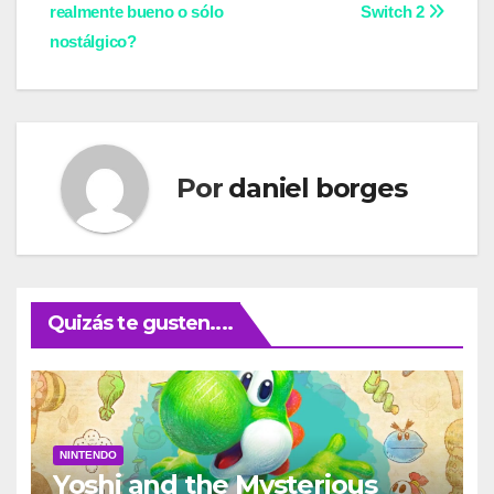
realmente bueno o sólo
Switch 2
de
nostálgico?
entradas
Por
daniel borges
Quizás te gusten....
NINTENDO
Yoshi and the Mysterious