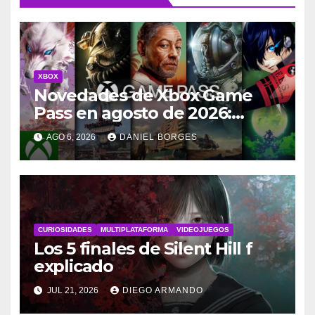
XBOX
Novedades de Xbox Game
Pass en agosto de 2026:
lanzamientos y salidas
AGO 6, 2026
DANIEL BORGES
CURIOSIDADES
MULTIPLATAFORMA
VIDEOJUEGOS
Los 5 finales de Silent Hill f
explicado
JUL 21, 2026
DIEGO ARMANDO