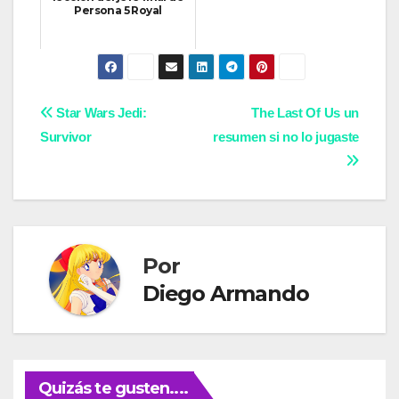
Persona 5 Royal
Navegación
Star Wars Jedi:
The Last Of Us un
Survivor
resumen si no lo jugaste
de
entradas
Por
Diego Armando
Quizás te gusten....