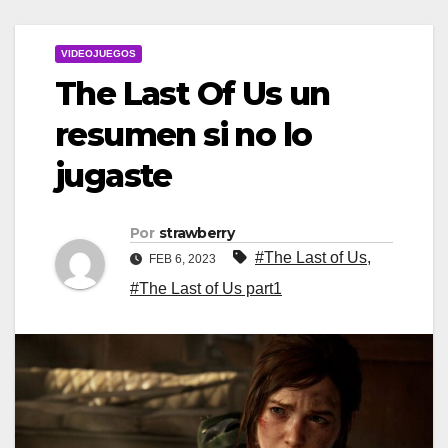
VIDEOJUEGOS
The Last Of Us un
resumen si no lo
jugaste
Por
strawberry
#The Last of Us
,
FEB 6, 2023
#The Last of Us part1