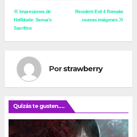
Navegación
Impresiones de
Resident Evil 4 Remake
Hellblade: Senua’s
nuevas imágenes
de
Sacrifice
entradas
Por
strawberry
Quizás te gusten....