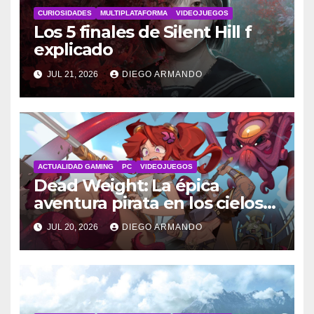
CURIOSIDADES
MULTIPLATAFORMA
VIDEOJUEGOS
Los 5 finales de Silent Hill f
explicado
JUL 21, 2026
DIEGO ARMANDO
ACTUALIDAD GAMING
PC
VIDEOJUEGOS
Dead Weight: La épica
aventura pirata en los cielos
steampunk
JUL 20, 2026
DIEGO ARMANDO