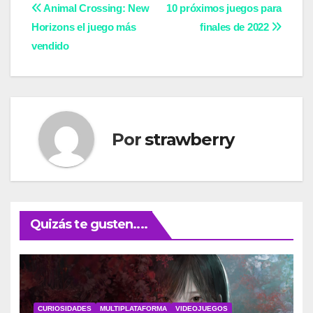
Navegación
Animal Crossing: New
10 próximos juegos para
Horizons el juego más
finales de 2022
de
vendido
entradas
Por
strawberry
Quizás te gusten....
CURIOSIDADES
MULTIPLATAFORMA
VIDEOJUEGOS