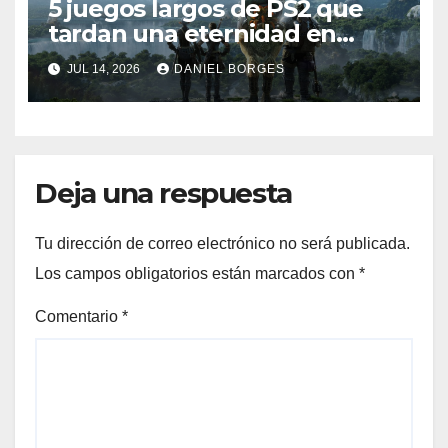
5 juegos largos de PS2 que
tardan una eternidad en
completarse
JUL 14, 2026
DANIEL BORGES
Deja una respuesta
Tu dirección de correo electrónico no será publicada.
Los campos obligatorios están marcados con
*
Comentario
*