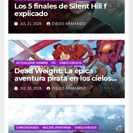
Los 5 finales de Silent Hill f
explicado
JUL 21, 2026
DIEGO ARMANDO
ACTUALIDAD GAMING
PC
VIDEOJUEGOS
Dead Weight: La épica
aventura pirata en los cielos
steampunk
JUL 20, 2026
DIEGO ARMANDO
CURIOSIDADES
MULTIPLATAFORMA
VIDEOJUEGOS