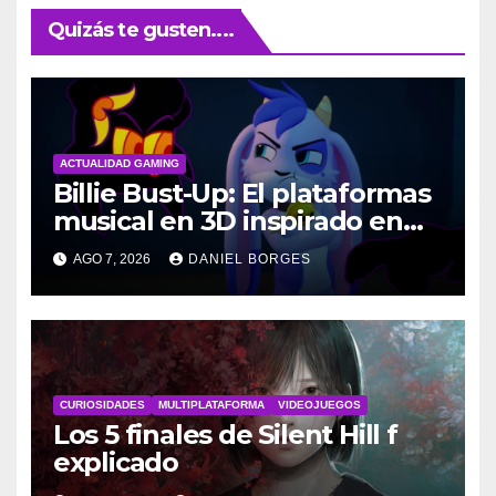
Quizás te gusten....
ACTUALIDAD GAMING
Billie Bust-Up: El plataformas
musical en 3D inspirado en
Disney
AGO 7, 2026
DANIEL BORGES
CURIOSIDADES
MULTIPLATAFORMA
VIDEOJUEGOS
Los 5 finales de Silent Hill f
explicado