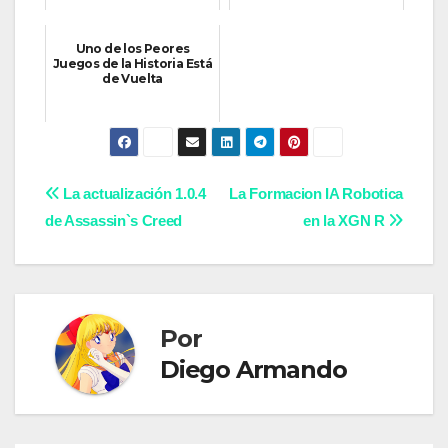
Uno de los Peores
Juegos de la Historia Está
de Vuelta
Navegación
La actualización 1.0.4
La Formacion IA Robotica
de Assassin`s Creed
en la XGN R
de
entradas
Por
Diego Armando