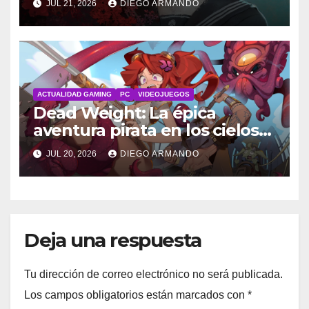
JUL 21, 2026
DIEGO ARMANDO
ACTUALIDAD GAMING
PC
VIDEOJUEGOS
Dead Weight: La épica
aventura pirata en los cielos
steampunk
JUL 20, 2026
DIEGO ARMANDO
Deja una respuesta
Tu dirección de correo electrónico no será publicada.
Los campos obligatorios están marcados con
*