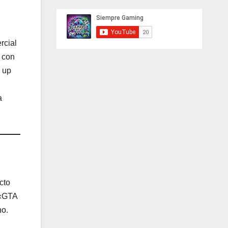
rcial
 con
m up
a
cto
 «GTA
no.