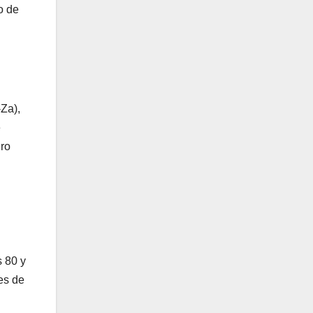
o de
Za),
e
ero
s 80 y
es de