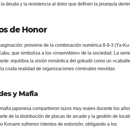
a deuda y la resistencia al dolor que definen la jerarquía dentr
gos de Honor
arginación: proviene de la combinación numérica 8-9-3 (Ya-Ku-
abu, que simboliza a los «inservibles» de la sociedad. La seri
nante: equilibra la visión romántica del gokudō como un «caball
n la cruda realidad de organizaciones criminales movidas
des y Mafia
a mafia japonesa compartieron lazos muy reales durante los año
rte de la distribución de placas de arcade y la gestión de local
mo Konami sufrieron intentos de extorsión, obligando a los