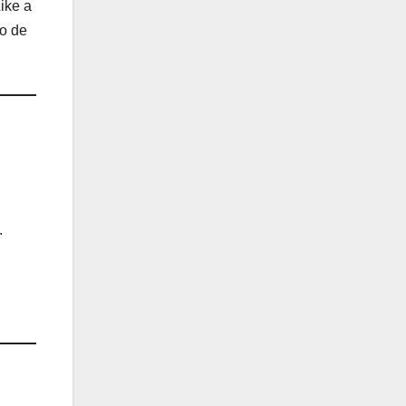
ike a
ro de
.