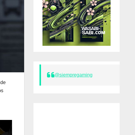
@siempregaming
 de
os