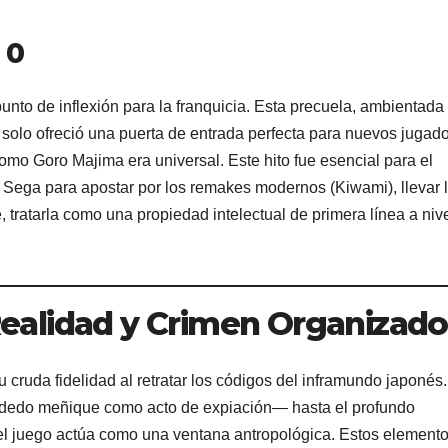
 0
nto de inflexión para la franquicia. Esta precuela, ambientada 
solo ofreció una puerta de entrada perfecta para nuevos jugado
mo Goro Majima era universal. Este hito fue esencial para el
a Sega para apostar por los remakes modernos (Kiwami), llevar 
, tratarla como una propiedad intelectual de primera línea a niv
 Realidad y Crimen Organizado
 cruda fidelidad al retratar los códigos del inframundo japonés.
l dedo meñique como acto de expiación— hasta el profundo
 el juego actúa como una ventana antropológica. Estos element