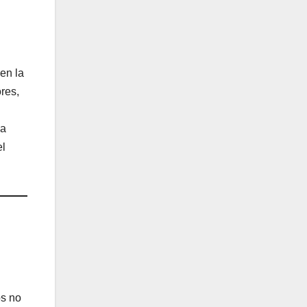
en la
res,
la
el
os no