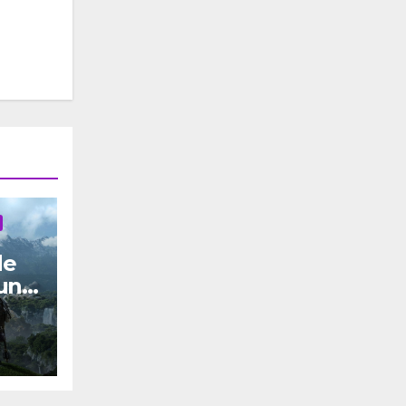
de
una