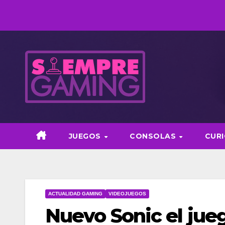
Saltar
al
contenido
JUEGOS
CONSOLAS
CUR
ACTUALIDAD GAMING
VIDEOJUEGOS
Nuevo Sonic el ju