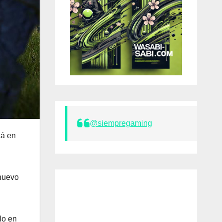
@siempregaming
tá en
 nuevo
lo en