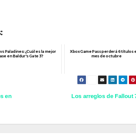
:
vs Paladines: ¿Cuál es la mejor
Xbox Game Pass perderá 6 títulos 
lase en Baldur's Gate 3?
mes de octubre
s en
Los arreglos de Fallout