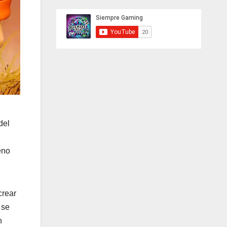
del
eno
crear
 se
n