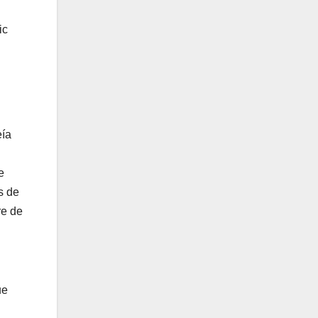
ic
eía
e
s de
re de
ue