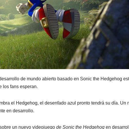
desarrollo de mundo abierto basado en Sonic the Hedgehog es
e los fans esperan.
mbra el Hedgehog, el desenfado azul pronto tendrá su día. Un
e en desarrollo.
sobre un nuevo videojuego
de Sonic the Hedgehog
en desarrol