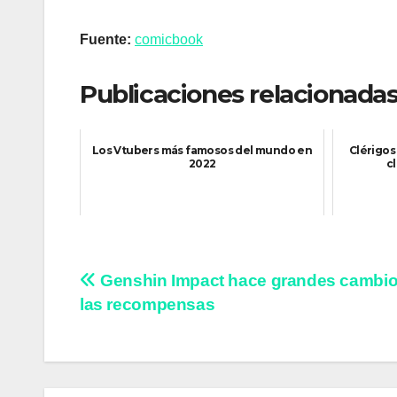
Fuente:
comicbook
Publicaciones relacionadas
Los Vtubers más famosos del mundo en
Clérigos 
2022
c
Navegación
Genshin Impact hace grandes cambio
las recompensas
de
entradas