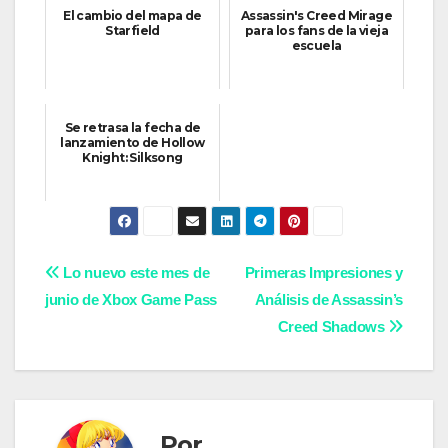
El cambio del mapa de
Assassin's Creed Mirage
Starfield
para los fans de la vieja
escuela
Se retrasa la fecha de
lanzamiento de Hollow
Knight: Silksong
Navegación
Lo nuevo este mes de
Primeras Impresiones y
junio de Xbox Game Pass
Análisis de Assassin’s
de
Creed Shadows
entradas
Por