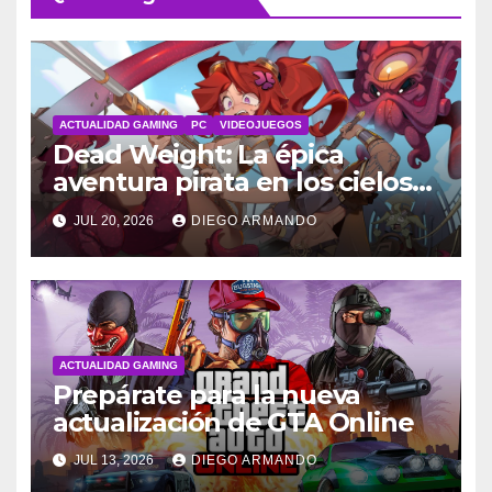
ACTUALIDAD GAMING
PC
VIDEOJUEGOS
Dead Weight: La épica
aventura pirata en los cielos
steampunk
JUL 20, 2026
DIEGO ARMANDO
ACTUALIDAD GAMING
Prepárate para la nueva
actualización de GTA Online
JUL 13, 2026
DIEGO ARMANDO