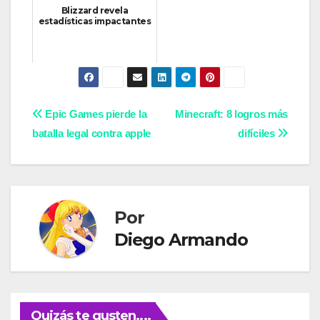
Blizzard revela
estadísticas impactantes
Navegación
Epic Games pierde la
Minecraft: 8 logros más
batalla legal contra apple
difíciles
de
entradas
Por
Diego Armando
Quizás te gusten....