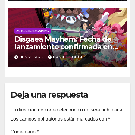
ACTUALIDAD GAMING
Disgaea Mayhem: Fecha de
lanzamiento confirmada en
Occidente
JUN 23, 2026
DANIEL BORGES
Deja una respuesta
Tu dirección de correo electrónico no será publicada.
Los campos obligatorios están marcados con
*
Comentario
*