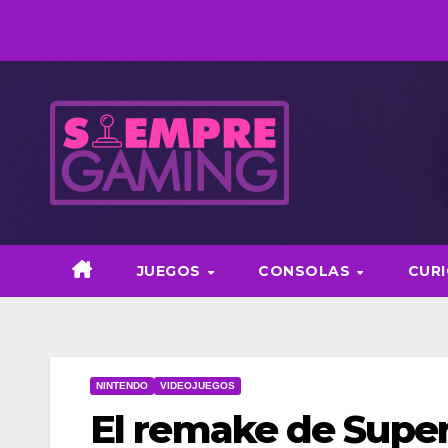
Saltar
al
contenido
JUEGOS
CONSOLAS
CUR
NINTENDO
VIDEOJUEGOS
El remake de Super