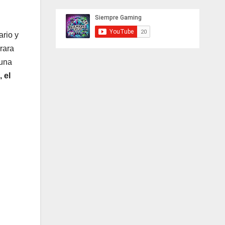
ario y
rara
 una
 el