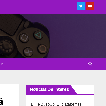
 DE
Noticias De Interés
á
Billie Bust-Up: El plataformas