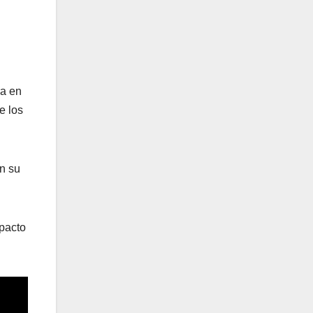
ra en
e los
on su
pacto