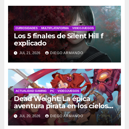
CURIOSIDADES
MULTIPLATAFORMA
VIDEOJUEGOS
Los 5 finales de Silent Hill f
explicado
JUL 21, 2026
DIEGO ARMANDO
ACTUALIDAD GAMING
PC
VIDEOJUEGOS
Dead Weight: La épica
aventura pirata en los cielos
steampunk
JUL 20, 2026
DIEGO ARMANDO