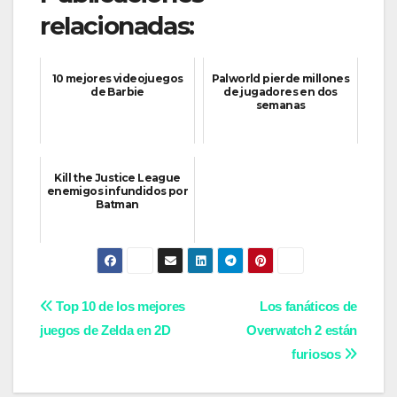
relacionadas:
10 mejores videojuegos
Palworld pierde millones
de Barbie
de jugadores en dos
semanas
Kill the Justice League
enemigos infundidos por
Batman
Navegación
Top 10 de los mejores
Los fanáticos de
juegos de Zelda en 2D
Overwatch 2 están
de
furiosos
entradas