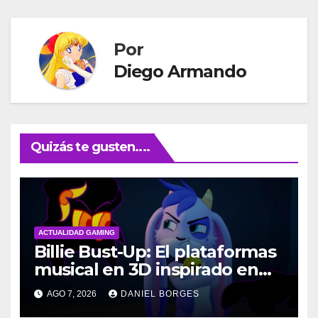
Por
Diego Armando
Quizás te gusten....
ACTUALIDAD GAMING
Billie Bust-Up: El plataformas
musical en 3D inspirado en
Disney
AGO 7, 2026
DANIEL BORGES