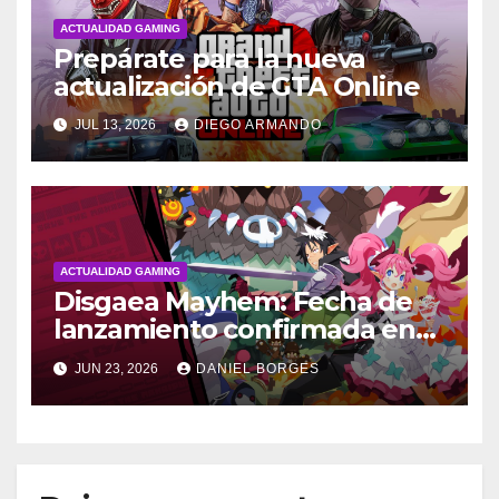
ACTUALIDAD GAMING
Prepárate para la nueva
actualización de GTA Online
JUL 13, 2026
DIEGO ARMANDO
ACTUALIDAD GAMING
Disgaea Mayhem: Fecha de
lanzamiento confirmada en
Occidente
JUN 23, 2026
DANIEL BORGES