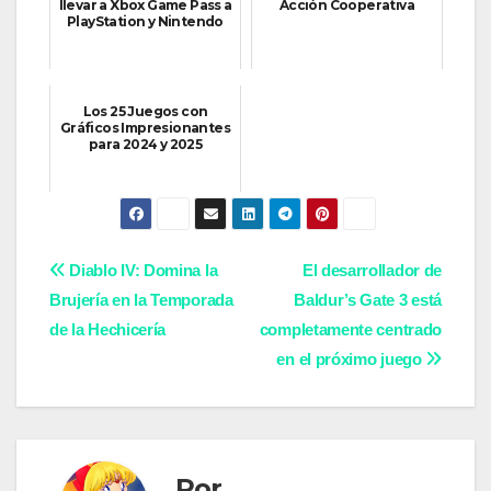
llevar a Xbox Game Pass a
Acción Cooperativa
PlayStation y Nintendo
Los 25 Juegos con
Gráficos Impresionantes
para 2024 y 2025
Navegación
Diablo IV: Domina la
El desarrollador de
Brujería en la Temporada
Baldur’s Gate 3 está
de
de la Hechicería
completamente centrado
entradas
en el próximo juego
Por