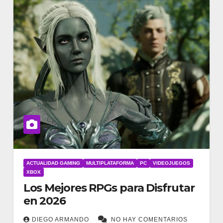
ACTUALIDAD GAMING
MULTIPLATAFORMA
PC
VIDEOJUEGOS
XBOX
Los Mejores RPGs para Disfrutar
en 2026
DIEGO ARMANDO
NO HAY COMENTARIOS