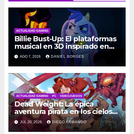
ACTUALIDAD GAMING
Billie Bust-Up: El plataformas
musical en 3D inspirado en
Disney
AGO 7, 2026
DANIEL BORGES
ACTUALIDAD GAMING
PC
VIDEOJUEGOS
Dead Weight: La épica
aventura pirata en los cielos
steampunk
JUL 20, 2026
DIEGO ARMANDO