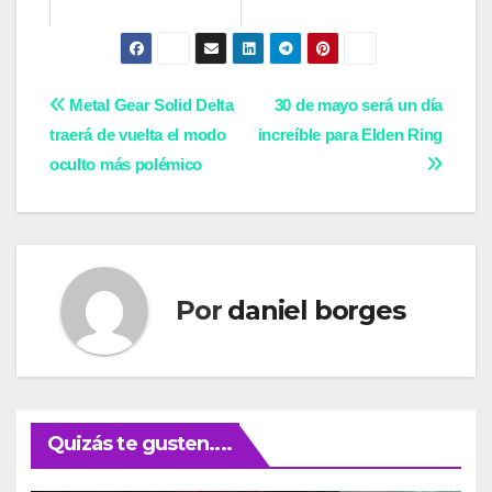
Navegación
Metal Gear Solid Delta
30 de mayo será un día
traerá de vuelta el modo
increíble para Elden Ring
de
oculto más polémico
entradas
Por
daniel borges
Quizás te gusten....