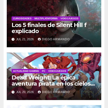
CURIOSIDADES
MULTIPLATAFORMA
VIDEOJUEGOS
Los 5 finales de Silent Hill f
explicado
JUL 21, 2026
DIEGO ARMANDO
ACTUALIDAD GAMING
PC
VIDEOJUEGOS
Dead Weight: La épica
aventura pirata en los cielos
steampunk
JUL 20, 2026
DIEGO ARMANDO