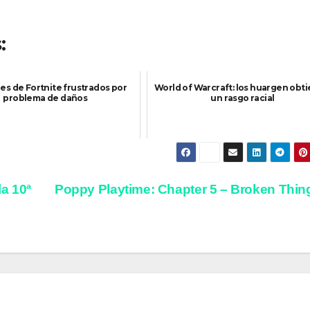
:
s de Fortnite frustrados por
World of Warcraft: los huargen obt
problema de daños
un rasgo racial
a 10ª
Poppy Playtime: Chapter 5 – Broken Thi