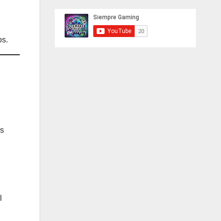
os.
os
l