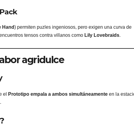
bPack
e Hand
) permiten puzles ingeniosos, pero exigen una curva de
 encuentros tensos contra villanos como
Lily Lovebraids
.
sabor agridulce
y
e el
Prototipo empala a ambos simultáneamente
en la estac
.
l?