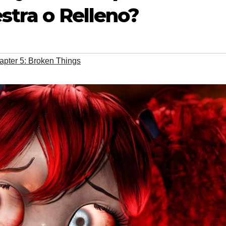
stra o Relleno?
pter 5: Broken Things