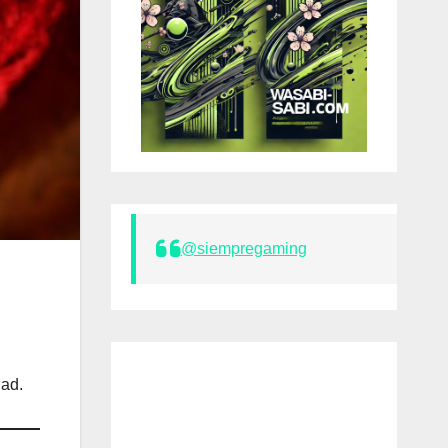
@siempregaming
dad.