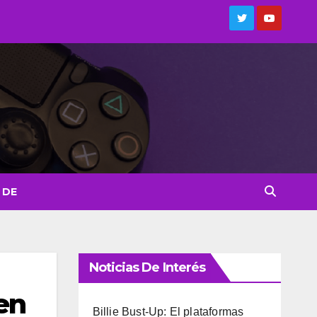
 DE
Noticias De Interés
en
Billie Bust-Up: El plataformas