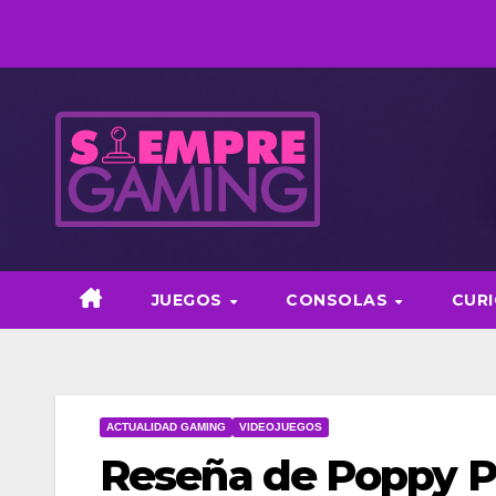
Saltar
al
contenido
JUEGOS
CONSOLAS
CUR
ACTUALIDAD GAMING
VIDEOJUEGOS
Reseña de Poppy P