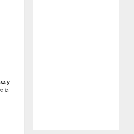
nsa y
va la