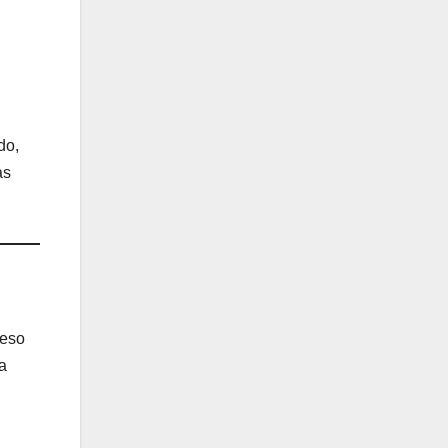
do,
as
ceso
a