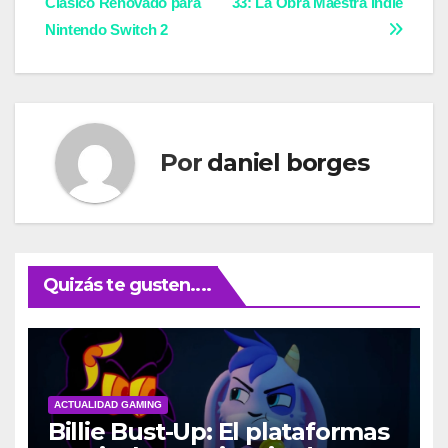
Clásico Renovado para
33: La Obra Maestra Indie
de
Nintendo Switch 2
entradas
Por
daniel borges
Quizás te gusten....
ACTUALIDAD GAMING
Billie Bust-Up: El plataformas