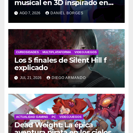
musical en 3D inspirado en
Disney
AGO 7, 2026
DANIEL BORGES
CURIOSIDADES
MULTIPLATAFORMA
VIDEOJUEGOS
Los 5 finales de Silent Hill f
explicado
JUL 21, 2026
DIEGO ARMANDO
ACTUALIDAD GAMING
PC
VIDEOJUEGOS
Dead Weight: La épica
aventura pirata en los cielos