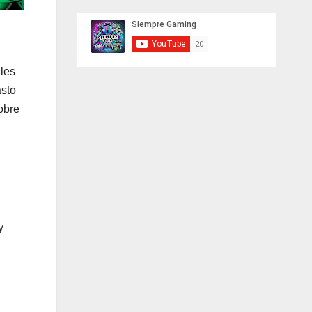
 les
asto
obre
y