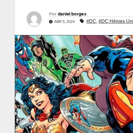
Por
daniel borges
#DC
,
#DC Héroes Un
ABR 5, 2024