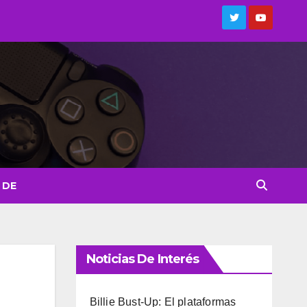
 DE
Noticias De Interés
Billie Bust-Up: El plataformas