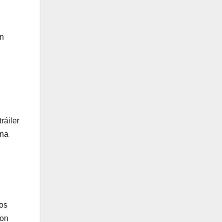
an
ráiler
una
los
con