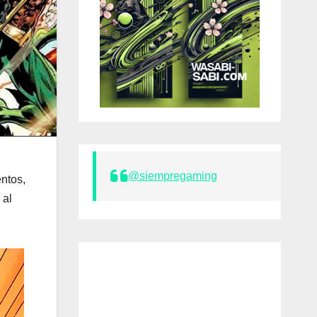
@siempregaming
entos,
 al