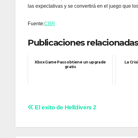
las expectativas y se convertirá en el juego que 
Fuente:
CBR
Publicaciones relacionadas
Xbox Game Pass obtiene un upgrade
La Cris
gratis
Navegación
El exito de Helldivers 2
de
entradas