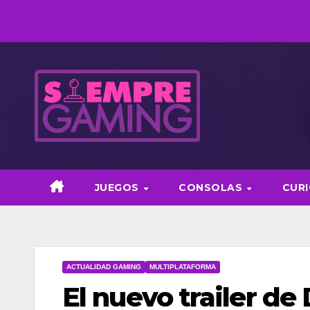
Saltar
al
contenido
JUEGOS
CONSOLAS
CUR
ACTUALIDAD GAMING
MULTIPLATAFORMA
El nuevo trailer d