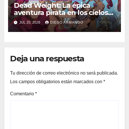
Dead Weight: La épica
aventura pirata en los cielos
steampunk
JUL 20, 2026
DIEGO ARMANDO
Deja una respuesta
Tu dirección de correo electrónico no será publicada.
Los campos obligatorios están marcados con
*
Comentario
*