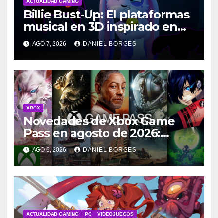
ACTUALIDAD GAMING
Billie Bust-Up: El plataformas
musical en 3D inspirado en
Disney
AGO 7, 2026
DANIEL BORGES
XBOX
Novedades de Xbox Game
Pass en agosto de 2026:
lanzamientos y salidas
AGO 6, 2026
DANIEL BORGES
ACTUALIDAD GAMING
PC
VIDEOJUEGOS