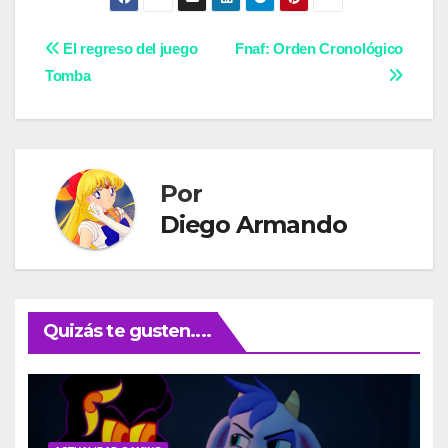
Navegación
El regreso del juego
Fnaf: Orden Cronológico
Tomba
de
entradas
Por
Diego Armando
Quizás te gusten....