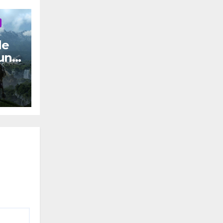
de
una