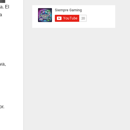
a. El
ra
va,
or.