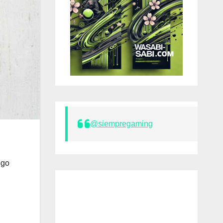
@siempregaming
lgo