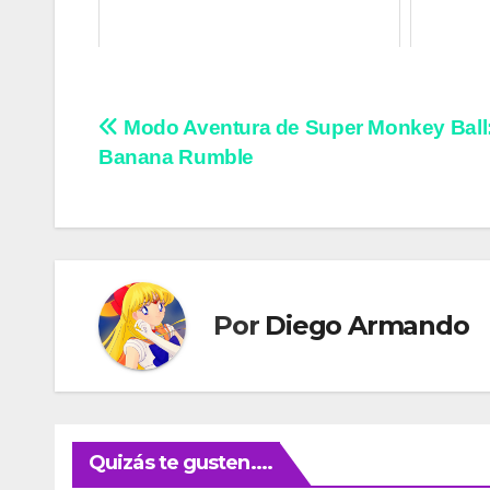
Navegación
Modo Aventura de Super Monkey Ball
Banana Rumble
de
entradas
Por
Diego Armando
Quizás te gusten....