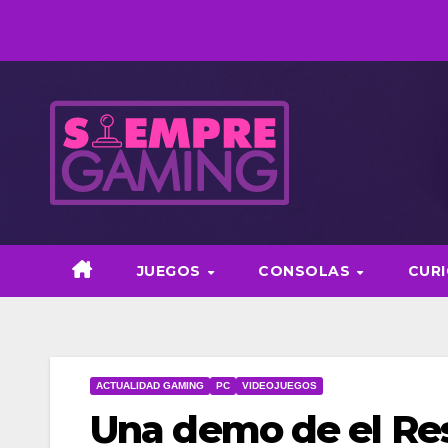
Saltar
al
contenido
JUEGOS
CONSOLAS
CUR
ACTUALIDAD GAMING
PC
VIDEOJUEGOS
Una demo de el Re