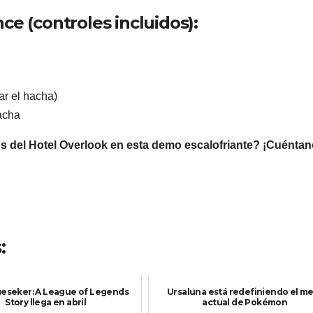
ce (controles incluidos):
ar el hacha)
acha
os del Hotel Overlook en esta demo escalofriante? ¡Cuéntan
:
eseker: A League of Legends
Ursaluna está redefiniendo el m
Story llega en abril
actual de Pokémon