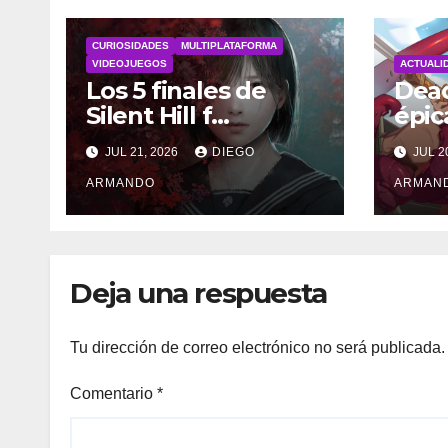
CURIOSIDADES
MULTIPLATAFORMA
VIDEOJUEGOS
ACTUALI
Los 5 finales de
Dead
Silent Hill f
épic
explicado
pirat
JUL 21, 2026
DIEGO
JUL 2
ste
ARMANDO
ARMAN
Deja una respuesta
Tu dirección de correo electrónico no será publicada.
Comentario
*