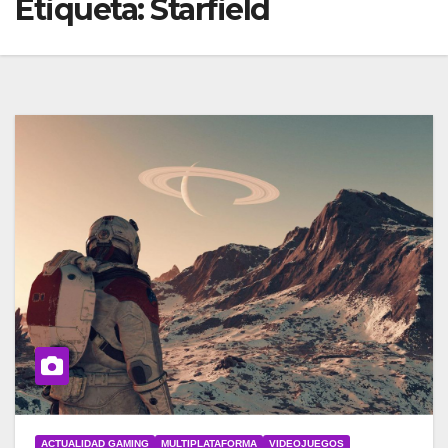
Etiqueta:
Starfield
ACTUALIDAD GAMING
MULTIPLATAFORMA
VIDEOJUEGOS