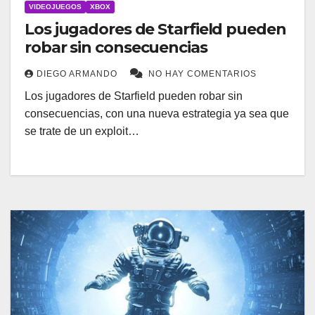
VIDEOJUEGOS
XBOX
Los jugadores de Starfield pueden
robar sin consecuencias
DIEGO ARMANDO
NO HAY COMENTARIOS
Los jugadores de Starfield pueden robar sin
consecuencias, con una nueva estrategia ya sea que
se trate de un exploit…