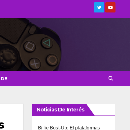
 DE
Noticias De Interés
s
Billie Bust-Up: El plataformas