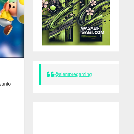
@siempregaming
sunto