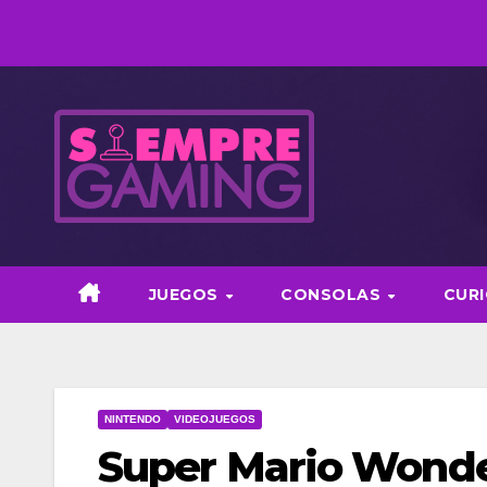
Saltar
al
contenido
JUEGOS
CONSOLAS
CUR
NINTENDO
VIDEOJUEGOS
Super Mario Wonder