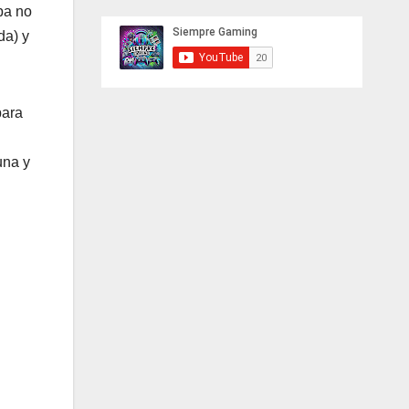
pa no
da) y
para
una y