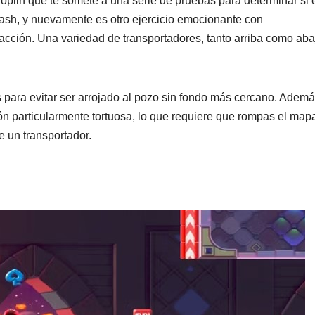
Poplin que te somete a una serie de pruebas para determinar si 
Dash, y nuevamente es otro ejercicio emocionante con
cción. Una variedad de transportadores, tanto arriba como abaj
 para evitar ser arrojado al pozo sin fondo más cercano. Ademá
 particularmente tortuosa, lo que requiere que rompas el map
e un transportador.