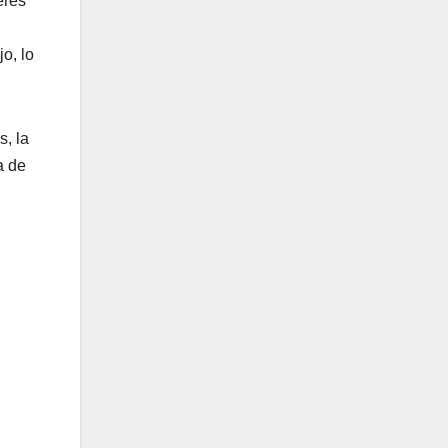
eres
o, lo
s, la
a de