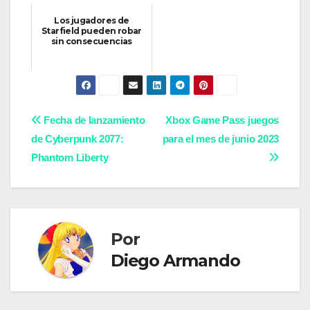
Los jugadores de
Starfield pueden robar
sin consecuencias
Navegación
Fecha de lanzamiento
Xbox Game Pass juegos
de Cyberpunk 2077:
para el mes de junio 2023
de
Phantom Liberty
entradas
Por
Diego Armando