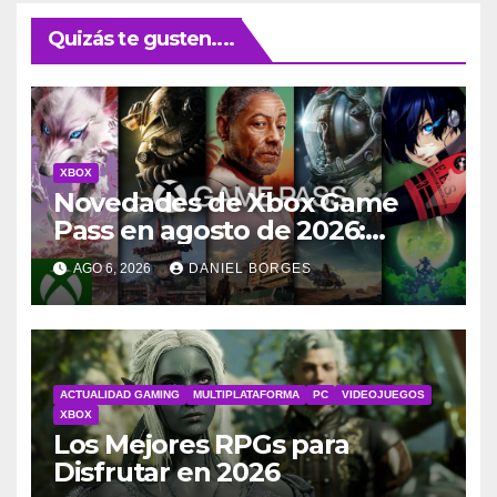
Quizás te gusten....
XBOX
Novedades de Xbox Game
Pass en agosto de 2026:
lanzamientos y salidas
AGO 6, 2026
DANIEL BORGES
ACTUALIDAD GAMING
MULTIPLATAFORMA
PC
VIDEOJUEGOS
XBOX
Los Mejores RPGs para
Disfrutar en 2026