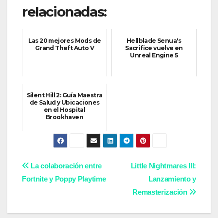
relacionadas:
Las 20 mejores Mods de
Hellblade Senua's
Grand Theft Auto V
Sacrifice vuelve en
Unreal Engine 5
Silent Hill 2: Guía Maestra
de Salud y Ubicaciones
en el Hospital
Brookhaven
Navegación
La colaboración entre
Little Nightmares III:
Fortnite y Poppy Playtime
Lanzamiento y
de
Remasterización
entradas