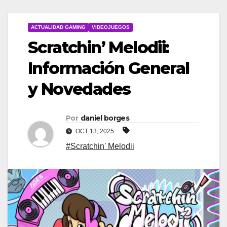
ACTUALIDAD GAMING
VIDEOJUEGOS
Scratchin’ Melodii:
Información General
y Novedades
Por
daniel borges
OCT 13, 2025
#Scratchin' Melodii