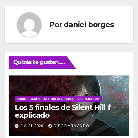
Por
daniel borges
Quizás te gusten....
CURIOSIDADES
MULTIPLATAFORMA
VIDEOJUEGOS
Los 5 finales de Silent Hill f
explicado
JUL 21, 2026
DIEGO ARMANDO