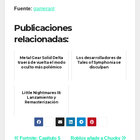
Fuente:
gamerant
Publicaciones
relacionadas:
Metal Gear Solid Delta
Los desarrolladores de
traerá de vuelta el modo
Tales of Symphonia se
oculto más polémico
disculpan
Little Nightmares III:
Lanzamiento y
Remasterización
Navegación
Fortnite: Capítulo 5
Roblox añade a Chucky