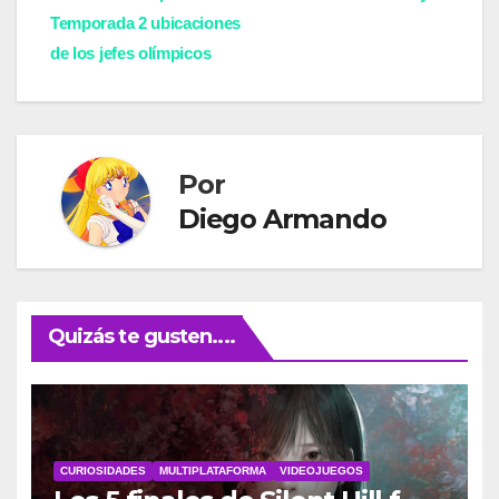
Temporada 2 ubicaciones
de
de los jefes olímpicos
entradas
Por
Diego Armando
Quizás te gusten....
CURIOSIDADES
MULTIPLATAFORMA
VIDEOJUEGOS