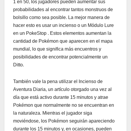
1 en 50, los jugadores pueden aumentar sus
probabilidades al encontrar tantos monstruos de
bolsillo como sea posible. La mejor manera de
hacer esto es usar un incienso o un Módulo Lure
en un PokeStop . Estos elementos aumentan la
cantidad de Pokémon que aparecen en el mapa
mundial, lo que significa más encuentros y
posibilidades de encontrar potencialmente un
Ditto.
También vale la pena utilizar el Incienso de
Aventura Diaria, un artículo otorgado una vez al
día que está activo durante 15 minutos y atrae
Pokémon que normalmente no se encuentran en
la naturaleza. Mientras el jugador siga
moviéndose, los Pokémon seguirán apareciendo
durante los 15 minutos y, en ocasiones, pueden