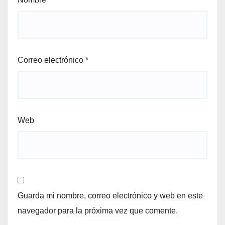
Correo electrónico
*
Web
Guarda mi nombre, correo electrónico y web en este
navegador para la próxima vez que comente.