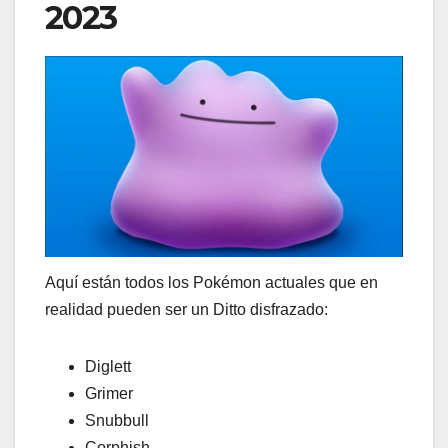
2023
Aquí están todos los Pokémon actuales que en
realidad pueden ser un Ditto disfrazado:
Diglett
Grimer
Snubbull
Corphish