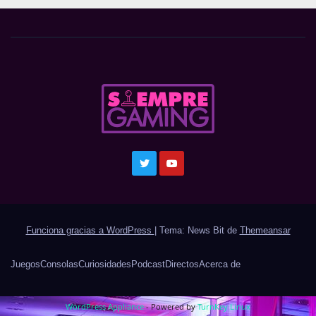
Funciona gracias a WordPress
|
Tema: News Bit de
Themeansar
Juegos
Consolas
Curiosidades
Podcast
Directos
Acerca de
WordPress Appliance
- Powered by
TurnKey Linux