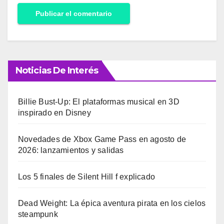
Noticias De Interés
Billie Bust-Up: El plataformas musical en 3D
inspirado en Disney
Novedades de Xbox Game Pass en agosto de
2026: lanzamientos y salidas
Los 5 finales de Silent Hill f explicado
Dead Weight: La épica aventura pirata en los cielos
steampunk