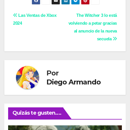
Navegación
Las Ventas de Xbox
The Witcher 3 lo está
2024
volviendo a petar gracias
de
al anuncio de la nueva
entradas
secuela
Por
Diego Armando
Quizás te gusten....