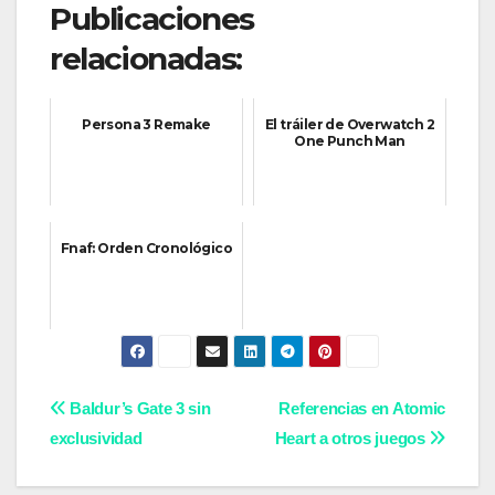
Publicaciones
relacionadas:
Persona 3 Remake
El tráiler de Overwatch 2
One Punch Man
Fnaf: Orden Cronológico
Navegación
Baldur’s Gate 3 sin
Referencias en Atomic
exclusividad
Heart a otros juegos
de