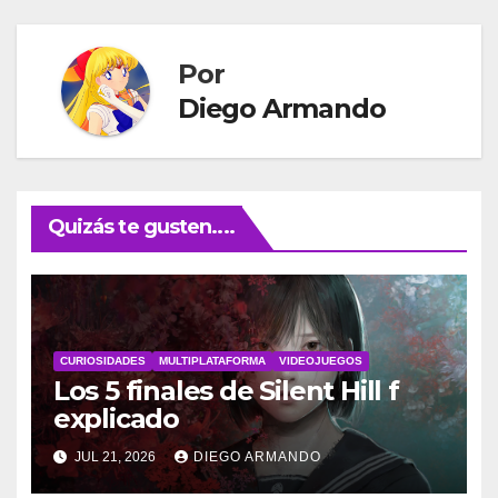
entradas
Por
Diego Armando
Quizás te gusten....
CURIOSIDADES
MULTIPLATAFORMA
VIDEOJUEGOS
Los 5 finales de Silent Hill f
explicado
JUL 21, 2026
DIEGO ARMANDO