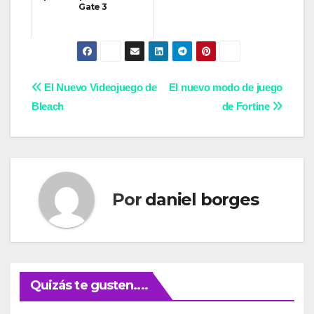
Gate 3
Navegación
El Nuevo Videojuego de
El nuevo modo de juego
Bleach
de Fortine
de
entradas
Por
daniel borges
Quizás te gusten....