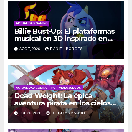
ACTUALIDAD GAMING
Billie Bust-Up: El plataformas
musical en 3D inspirado en
Disney
AGO 7, 2026
DANIEL BORGES
ACTUALIDAD GAMING
PC
VIDEOJUEGOS
Dead Weight: La épica
aventura pirata en los cielos
steampunk
JUL 20, 2026
DIEGO ARMANDO