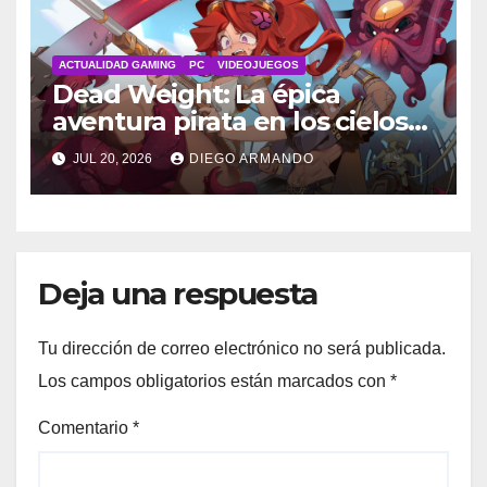
ACTUALIDAD GAMING
PC
VIDEOJUEGOS
Dead Weight: La épica
aventura pirata en los cielos
steampunk
JUL 20, 2026
DIEGO ARMANDO
Deja una respuesta
Tu dirección de correo electrónico no será publicada.
Los campos obligatorios están marcados con
*
Comentario
*