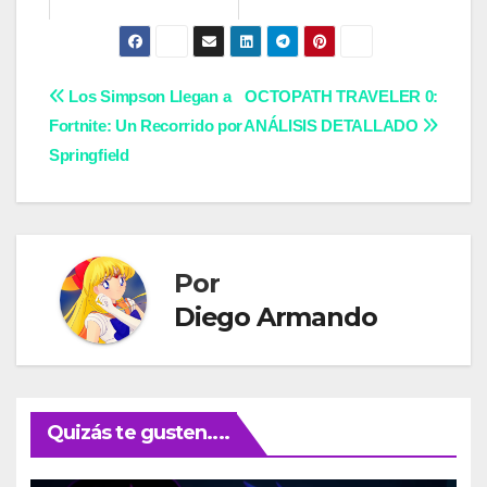
Navegación
Los Simpson Llegan a
OCTOPATH TRAVELER 0:
Fortnite: Un Recorrido por
ANÁLISIS DETALLADO
de
Springfield
entradas
Por
Diego Armando
Quizás te gusten....