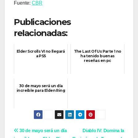
Fuente:
CBR
Publicaciones
relacionadas:
Elder Scrolls VI no llegará
The Last Of Us Parte 1 no
a PS5
ha tenido buenas
reseñas en pc
30 de mayo será un día
increíble para Elden Ring
Navegación
30 de mayo será un día
Diablo IV: Domina la