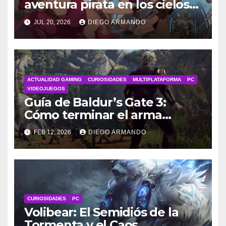
aventura pirata en los cielos
steampunk
JUL 20, 2026
DIEGO ARMANDO
ACTUALIDAD GAMING
CURIOSIDADES
MULTIPLATAFORMA
PC
VIDEOJUEGOS
Guía de Baldur’s Gate 3:
Cómo terminar el arma
maestra
FEB 12, 2026
DIEGO ARMANDO
CURIOSIDADES
PC
Volibear: El Semidiós de la
Tormenta y el Caos