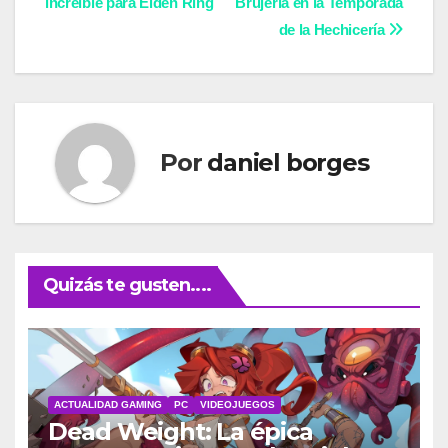
increíble para Elden Ring
Brujería en la Temporada
de
de la Hechicería
entradas
Por
daniel borges
Quizás te gusten....
ACTUALIDAD GAMING
PC
VIDEOJUEGOS
Dead Weight: La épica