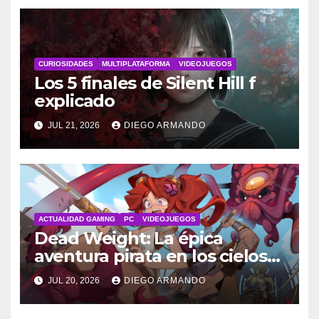
CURIOSIDADES
MULTIPLATAFORMA
VIDEOJUEGOS
Los 5 finales de Silent Hill f
explicado
JUL 21, 2026
DIEGO ARMANDO
ACTUALIDAD GAMING
PC
VIDEOJUEGOS
Dead Weight: La épica
aventura pirata en los cielos
steampunk
JUL 20, 2026
DIEGO ARMANDO