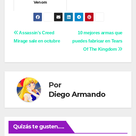
Venom
Navegación
Assassin’s Creed
10 mejores armas que
Mirage sale en octubre
puedes fabricar en Tears
de
Of The Kingdom
entradas
Por
Diego Armando
Quizás te gusten....