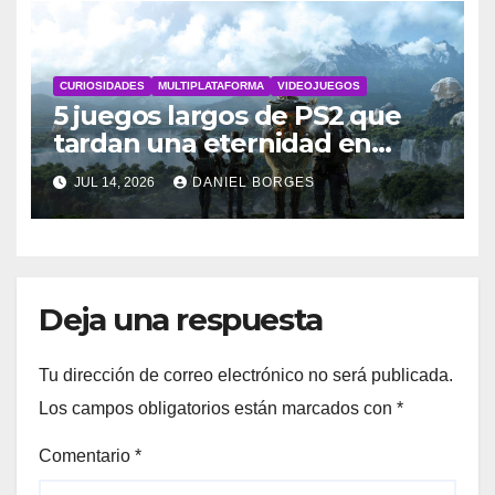
CURIOSIDADES
MULTIPLATAFORMA
VIDEOJUEGOS
5 juegos largos de PS2 que
tardan una eternidad en
completarse
JUL 14, 2026
DANIEL BORGES
Deja una respuesta
Tu dirección de correo electrónico no será publicada.
Los campos obligatorios están marcados con
*
Comentario
*