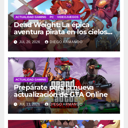
ACTUALIDAD GAMING
PC
VIDEOJUEGOS
Dead Weight: La épica
aventura pirata en los cielos
steampunk
JUL 20, 2026
DIEGO ARMANDO
ACTUALIDAD GAMING
Prepárate para la nueva
actualización de GTA Online
JUL 13, 2026
DIEGO ARMANDO