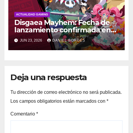
ACTUALIDAD GAMING
Disgaea Mayhem: Fecha de
lanzamiento confirmada en
Occidente
JUN 23, 2026
DANIEL BORGES
Deja una respuesta
Tu dirección de correo electrónico no será publicada.
Los campos obligatorios están marcados con
*
Comentario
*