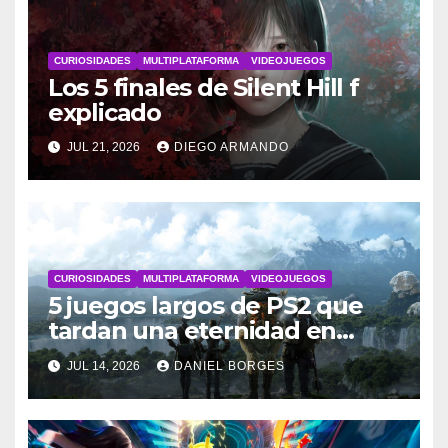
CURIOSIDADES
MULTIPLATAFORMA
VIDEOJUEGOS
Los 5 finales de Silent Hill f
explicado
JUL 21, 2026
DIEGO ARMANDO
CURIOSIDADES
MULTIPLATAFORMA
VIDEOJUEGOS
5 juegos largos de PS2 que
tardan una eternidad en
completarse
JUL 14, 2026
DANIEL BORGES