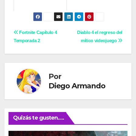
Navegación
Fortnite Capítulo 4
Diablo 4 el regreso del
Temporada 2
mítico videojuego
de
entradas
Por
Diego Armando
Quizás te gusten....