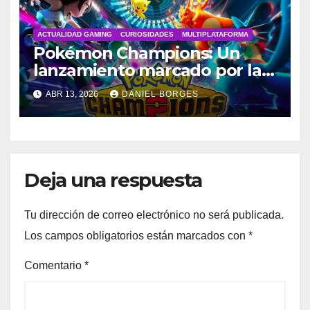
ACTUALIDAD GAMING
CURIOSIDADES
MULTIPLATAFORMA
Pokémon Champions: Un
lanzamiento marcado por la
polémica
ABR 13, 2026
DANIEL BORGES
Deja una respuesta
Tu dirección de correo electrónico no será publicada.
Los campos obligatorios están marcados con
*
Comentario
*