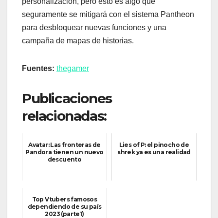
personalización, pero esto es algo que
seguramente se mitigará con el sistema Pantheon
para desbloquear nuevas funciones y una
campaña de mapas de historias.
Fuentes:
thegamer
Publicaciones
relacionadas:
Avatar: Las fronteras de
Lies of P: el pinocho de
Pandora tienen un nuevo
shrek ya es una realidad
descuento
Top Vtubers famosos
dependiendo de su país
2023 (parte1)