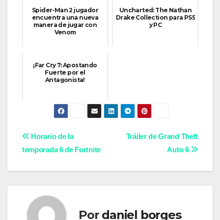
Spider-Man 2 jugador
Uncharted: The Nathan
encuentra una nueva
Drake Collection para PS5
manera de jugar con
y PC
Venom
¡Far Cry 7: Apostando
Fuerte por el
Antagonista!
Navegación
Horario de la
Tráiler de Grand Theft
temporada 6 de Fortnite
Auto 6
de
entradas
Por
daniel borges