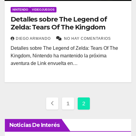
NINTENDO
VIDEOJUEGOS
Detalles sobre The Legend of
Zelda: Tears Of The Kingdom
DIEGO ARMANDO
NO HAY COMENTARIOS
Detalles sobre The Legend of Zelda: Tears Of The
Kingdom, Nintendo ha mantenido la próxima
aventura de Link envuelta en…
Paginación
1
2
de
Noticias De Interés
entradas