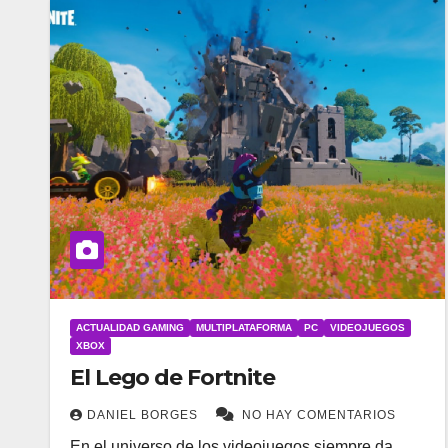
ACTUALIDAD GAMING
MULTIPLATAFORMA
PC
VIDEOJUEGOS
XBOX
El Lego de Fortnite
DANIEL BORGES
NO HAY COMENTARIOS
En el universo de los videojuegos siempre da