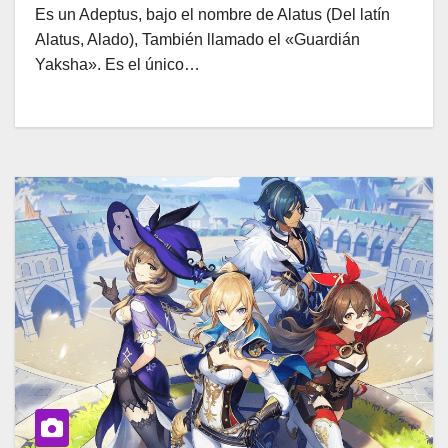
Es un Adeptus, bajo el nombre de Alatus (Del latín
Alatus, Alado), También llamado el «Guardián
Yaksha». Es el único…