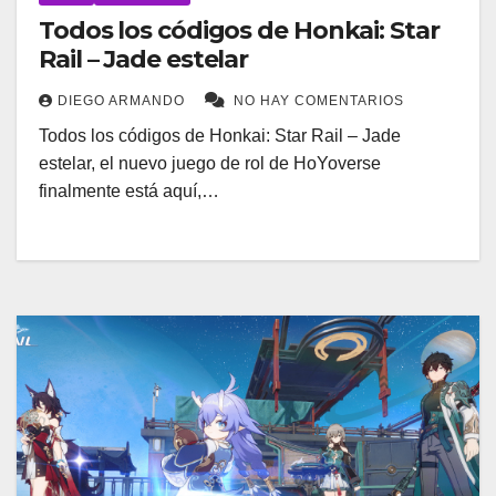
Todos los códigos de Honkai: Star
Rail – Jade estelar
DIEGO ARMANDO
NO HAY COMENTARIOS
Todos los códigos de Honkai: Star Rail – Jade
estelar, el nuevo juego de rol de HoYoverse
finalmente está aquí,…