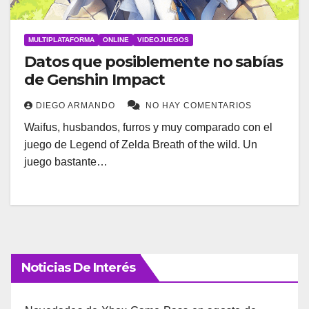
MULTIPLATAFORMA
ONLINE
VIDEOJUEGOS
Datos que posiblemente no sabías
de Genshin Impact
DIEGO ARMANDO
NO HAY COMENTARIOS
Waifus, husbandos, furros y muy comparado con el
juego de Legend of Zelda Breath of the wild. Un
juego bastante…
Noticias De Interés