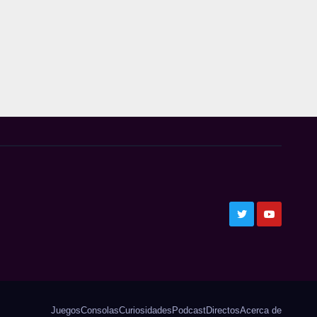
Juegos
Consolas
Curiosidades
Podcast
Directos
Acerca de