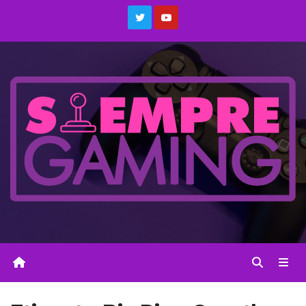
Saltar
al
contenido