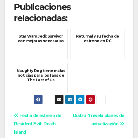
Publicaciones
relacionadas:
Star Wars Jedi: Survivor
Returnal y su fecha de
con mejoras necesarias
estreno en PC
Naughty Dog tiene malas
noticias para los fans de
The Last of Us
Navegación
Fecha de estreno de
Diablo 4 revela planes de
Resident Evil: Death
actualización
de
Island