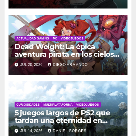
ACTUALIDAD GAMING
PC
VIDEOJUEGOS
Dead Weight: La épica
aventura pirata en los cielos
steampunk
JUL 20, 2026
DIEGO ARMANDO
CURIOSIDADES
MULTIPLATAFORMA
VIDEOJUEGOS
5 juegos largos de PS2 que
tardan una eternidad en
completarse
JUL 14, 2026
DANIEL BORGES