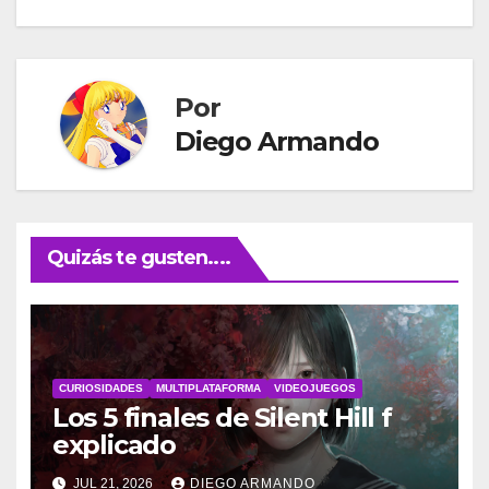
entradas
Por
Diego Armando
Quizás te gusten....
CURIOSIDADES
MULTIPLATAFORMA
VIDEOJUEGOS
Los 5 finales de Silent Hill f
explicado
JUL 21, 2026
DIEGO ARMANDO